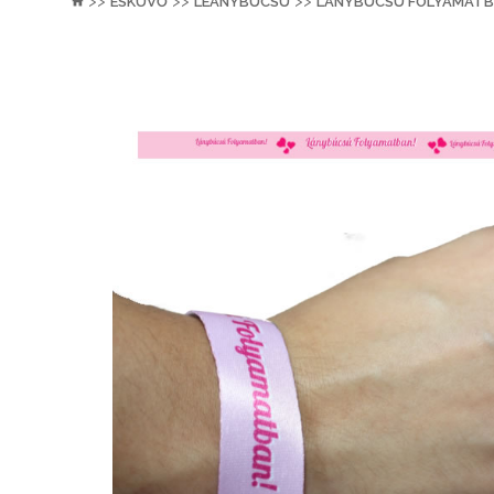
>>
>>
>>
ESKÜVŐ
LEÁNYBÚCSÚ
LÁNYBÚCSÚ FOLYAMATBA