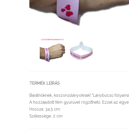
TERMÉK LEÍRÁS
Barátnőknek, koszorúslányoknak! "Lánybúcsú folyamatba
A hozzáadott fém gyűrűvel rögzíthető. Ezzel az egyedi
Hossza: 34,5 cm.
Szélessége: 2 cm