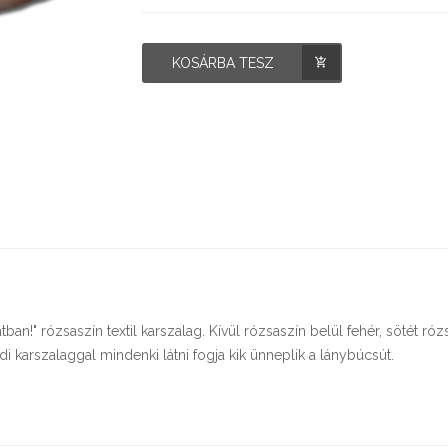
KOSÁRBA TESZ
n!" rózsaszín textil karszalag. Kívül rózsaszín belül fehér, sötét róz
 karszalaggal mindenki látni fogja kik ünneplik a lánybúcsút.