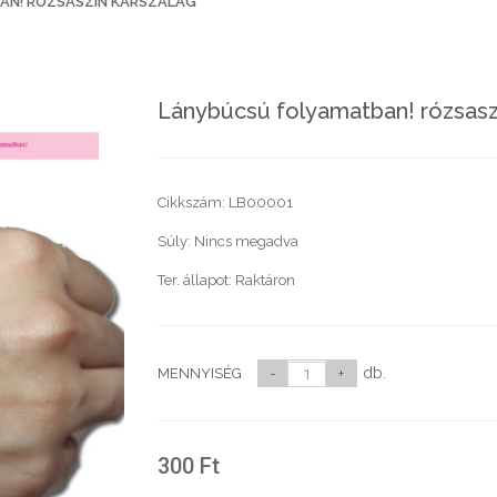
N! RÓZSASZÍN KARSZALAG
Lánybúcsú folyamatban! rózsasz
Cikkszám:
LB00001
Súly:
Nincs megadva
Ter. állapot:
Raktáron
db.
MENNYISÉG
-
+
300
Ft