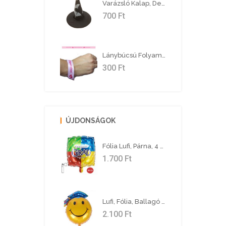
Varázsló Kalap, Denevér Mintával
700
Ft
Lánybúcsú Folyamatban! Rózsaszín Karszalag
300
Ft
ÚJDONSÁGOK
Fólia Lufi, Párna, 4 Szín, Ballagásra, 46 Cm
1.700
Ft
Lufi, Fólia, Ballagó Smiley 94X48 Cm
2.100
Ft