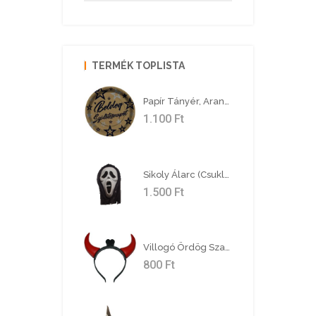
TERMÉK TOPLISTA
Papír Tányér, Arany, Boldog Születésnapot, 23 Cm, 8 Db/cs
1.100
Ft
Sikoly Álarc (csuklyás)
1.500
Ft
Villogó Ördög Szarv
800
Ft