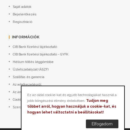
Saját adatok
Bejelentkezés
Regisztráció
INFORMÁCIÓK
CIB Bank fizetési tájékoztató
CIB Bank fizetési tájékoztató - GYFK
Hélium töltés léggömbbe
Üzletszabályzat (ÁSZF)
Szállítás és garancia
Az adatkezelésről
Az áruház kezelése
Ez az oldal cookie-kat és egyéb technológiákat használ a
Cookie-k (sütik) kezelése
jobb böngészési élmény érdekében.
Tudjon meg
többet arról, hogyan használjuk a cookie-kat, és
Szerzői jogok
hogyan lehet változtatni a beállításokat!