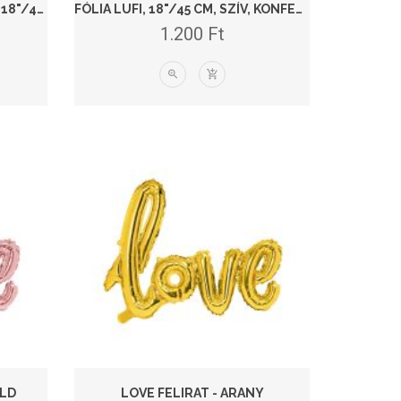
FÓLIA LUFI, MACI, I LOVE YOU, 18"/45CM
FÓLIA LUFI, 18"/45 CM, SZÍV, KONFETTI MINTÁVAL, I LOVE YOU
1.200
Ft
OLD
LOVE FELIRAT - ARANY