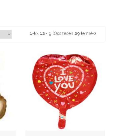
1
-től
12
-ig (Összesen
29
termék)