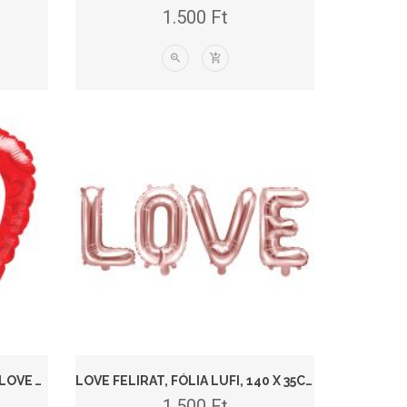
1.500
Ft
FÓLIA LUFI, 18"/45 CM, SZÍV, I LOVE YOU, MACIS
LOVE FELIRAT, FÓLIA LUFI, 140 X 35CM, ROSEGOLD
1.500
Ft