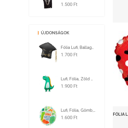
1.500
Ft
ÚJDONSÁGOK
Fólia Lufi, Ballagási Kalap Forma, Congrats, 60 X 55 Cm
1.700
Ft
Lufi, Fólia, Zöld Mosolygó Dinoszaurusz, 70 Cm
1.900
Ft
Lufi, Fólia, Gömb, HB Dinoszauruszok, 46 Cm
1.600
Ft