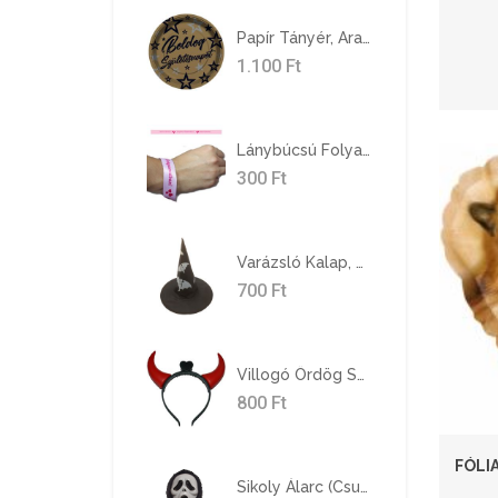
Papír Tányér, Arany, Boldog Születésnapot, 23 Cm, 8 Db/cs
1.100
Ft
Lánybúcsú Folyamatban! Rózsaszín Karszalag
300
Ft
Varázsló Kalap, Denevér Mintával
700
Ft
Villogó Ördög Szarv
800
Ft
FÓLIA
Sikoly Álarc (csuklyás)