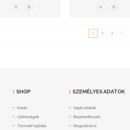
1
2
3
SHOP
SZEMÉLYES ADATOK
Kosár
Saját adatok
Újdonságok
Bejelentkezés
Termék toplista
Regisztráció