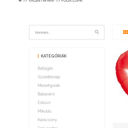
>>
>>
VALENTIN NAP
FÓLIA LUFIK
KATEGÓRIÁK
Ballagás
Születésnap
Mesefigurák
Babaváró
Esküvő
Mikulás
Karácsony