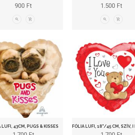
900
Ft
1.500
Ft
 LUFI, 43CM, PUGS & KISSES
1.700
Ft
1.700
Ft