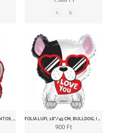
FÓLIA LUFI, 18"/45 CM, ELEFÁNTOS, SZERELMES
FÓLIA LUFI, 18"/45 CM, BULLDOG, I LOVE YOU
900
Ft