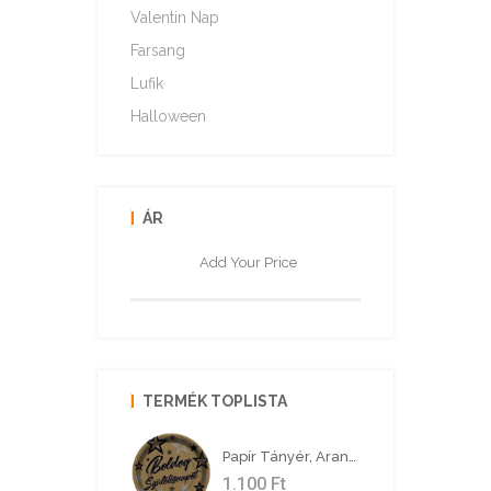
Valentin Nap
Farsang
Lufik
Halloween
ÁR
TERMÉK TOPLISTA
Papír Tányér, Arany, Boldog Születésnapot, 23 Cm, 8 Db/cs
1.100
Ft