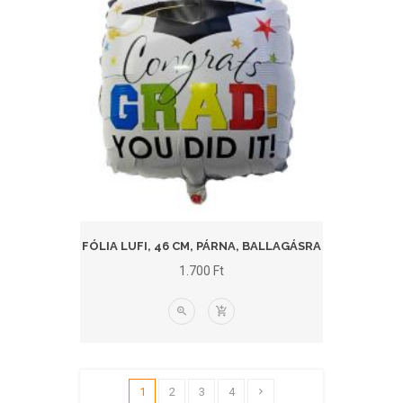
FÓLIA LUFI, 46 CM, PÁRNA, BALLAGÁSRA
1.700
Ft
1
2
3
4