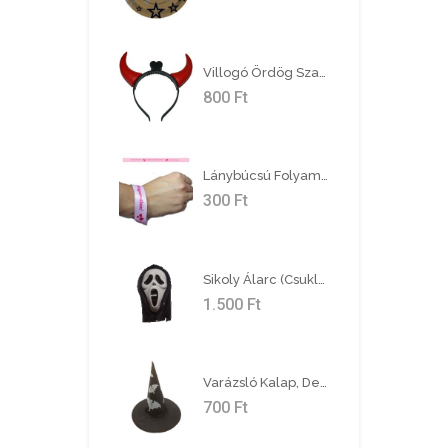
Villogó Ördög Szarv
800
Ft
Lánybúcsú Folyamatban! Rózsaszín Karszalag
300
Ft
Sikoly Álarc (csuklyás)
1.500
Ft
Varázsló Kalap, Denevér Mintával
700
Ft