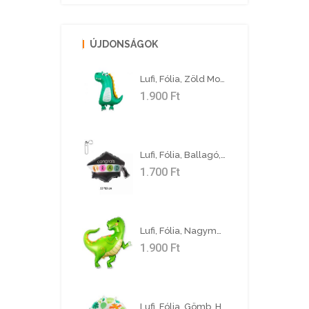
ÚJDONSÁGOK
Lufi, Fólia, Zöld Mosolygó Dinoszaurusz, 70 Cm
1.900
Ft
Lufi, Fólia, Ballagó, Kalap, Színes 53 X 63 Cm
1.700
Ft
Lufi, Fólia, Nagyméretű Dínó
1.900
Ft
Lufi, Fólia, Gömb, HB Dinoszauruszok, 46 Cm